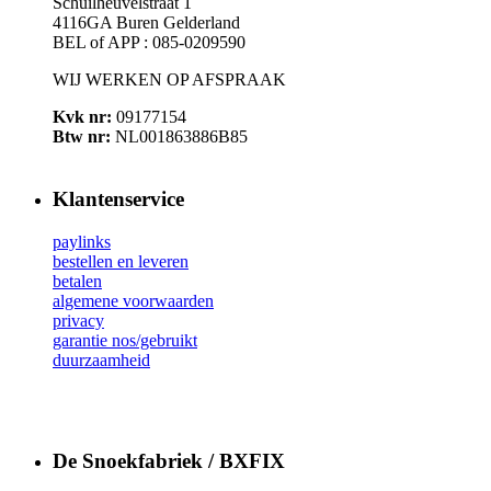
Schuilheuvelstraat 1
4116GA Buren Gelderland
BEL of APP : 085-0209590
WIJ WERKEN OP AFSPRAAK
Kvk nr:
09177154
Btw nr:
NL001863886B85
Klantenservice
paylinks
bestellen en leveren
betalen
algemene voorwaarden
privacy
garantie nos/gebruikt
duurzaamheid
De Snoekfabriek / BXFIX