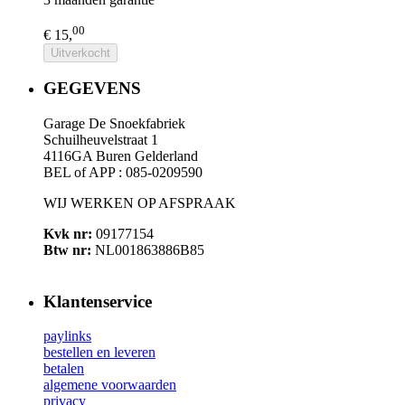
00
€ 15,
Uitverkocht
GEGEVENS
Garage De Snoekfabriek
Schuilheuvelstraat 1
4116GA Buren Gelderland
BEL of APP : 085-0209590
WIJ WERKEN OP AFSPRAAK
Kvk nr:
09177154
Btw nr:
NL001863886B85
Klantenservice
paylinks
bestellen en leveren
betalen
algemene voorwaarden
privacy