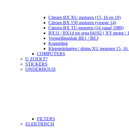
Citroen BX XU motoren (15, 16 en 19)
Citroen BX 150 motoren (vroege 14)
Citroen BX TU motoren (14 vanaf 1989)
BX11 / BX14 tot orga 04192 ( XY motor / 
Versnellingsbak BE1 / BE3
Koppeling
Klepstelplaatjes / shims XU motoren 15, 16 
COMPUTERS
U ZOEKT?
STICKERS
ONDERHOUD
FILTERS
ELEKTRISCH