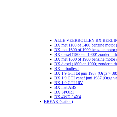
ALLE VEERBOLLEN BX BERLI
BX met 1100 of 1400 benzine motor (
BX met 1600 of 1900 benzine motor 
BX diesel (1800 en 1900) zonder tur
BX met 1600 of 1900 benzine motor 
BX diesel (1800 en 1900) zonder turb
BX turbodiesel
BX 1.9 GTI tot juni 1987 (Orga > 38
BX 1.9 GTI vanaf juni 1987 (Orga v
BX 1.9 GTI 16V
BX met ABS
BX SPORT
BX 4WD / 4X4
BREAK (station)