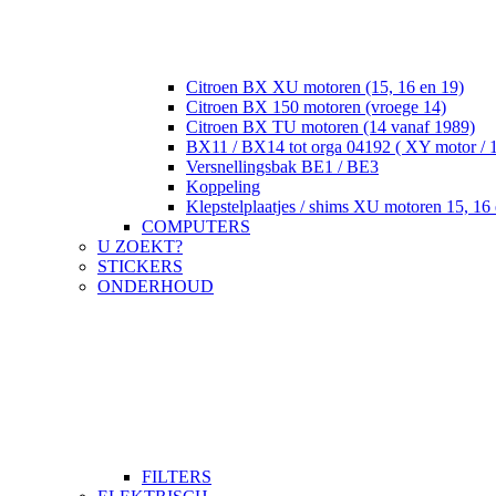
Citroen BX XU motoren (15, 16 en 19)
Citroen BX 150 motoren (vroege 14)
Citroen BX TU motoren (14 vanaf 1989)
BX11 / BX14 tot orga 04192 ( XY motor / 
Versnellingsbak BE1 / BE3
Koppeling
Klepstelplaatjes / shims XU motoren 15, 16 
COMPUTERS
U ZOEKT?
STICKERS
ONDERHOUD
FILTERS