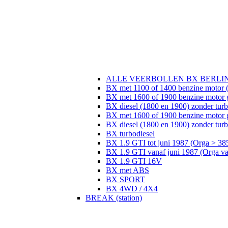
ALLE VEERBOLLEN BX BERLI
BX met 1100 of 1400 benzine motor (
BX met 1600 of 1900 benzine motor 
BX diesel (1800 en 1900) zonder tur
BX met 1600 of 1900 benzine motor 
BX diesel (1800 en 1900) zonder turb
BX turbodiesel
BX 1.9 GTI tot juni 1987 (Orga > 38
BX 1.9 GTI vanaf juni 1987 (Orga v
BX 1.9 GTI 16V
BX met ABS
BX SPORT
BX 4WD / 4X4
BREAK (station)