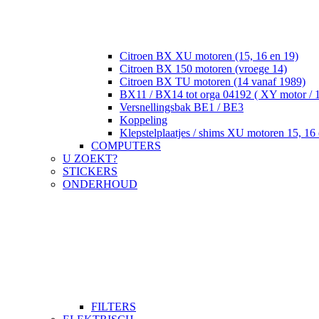
Citroen BX XU motoren (15, 16 en 19)
Citroen BX 150 motoren (vroege 14)
Citroen BX TU motoren (14 vanaf 1989)
BX11 / BX14 tot orga 04192 ( XY motor / 
Versnellingsbak BE1 / BE3
Koppeling
Klepstelplaatjes / shims XU motoren 15, 16 
COMPUTERS
U ZOEKT?
STICKERS
ONDERHOUD
FILTERS