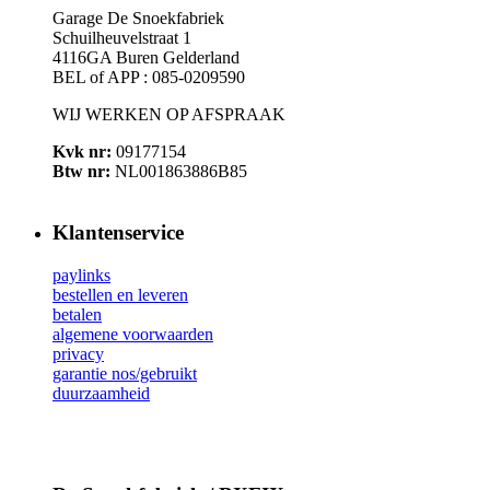
Garage De Snoekfabriek
Schuilheuvelstraat 1
4116GA Buren Gelderland
BEL of APP : 085-0209590
WIJ WERKEN OP AFSPRAAK
Kvk nr:
09177154
Btw nr:
NL001863886B85
Klantenservice
paylinks
bestellen en leveren
betalen
algemene voorwaarden
privacy
garantie nos/gebruikt
duurzaamheid