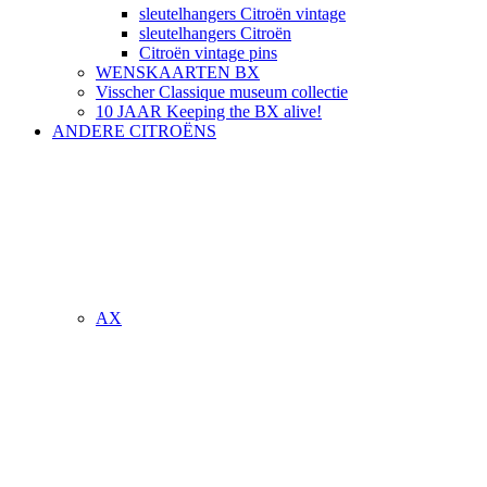
sleutelhangers Citroën vintage
sleutelhangers Citroën
Citroën vintage pins
WENSKAARTEN BX
Visscher Classique museum collectie
10 JAAR Keeping the BX alive!
ANDERE CITROËNS
AX