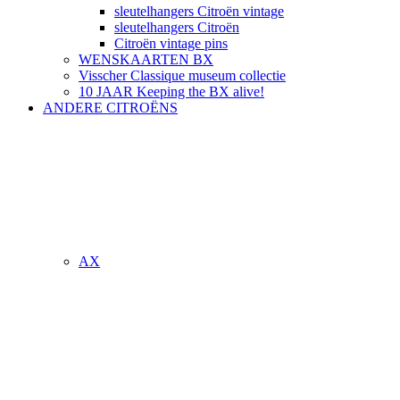
sleutelhangers Citroën vintage
sleutelhangers Citroën
Citroën vintage pins
WENSKAARTEN BX
Visscher Classique museum collectie
10 JAAR Keeping the BX alive!
ANDERE CITROËNS
AX