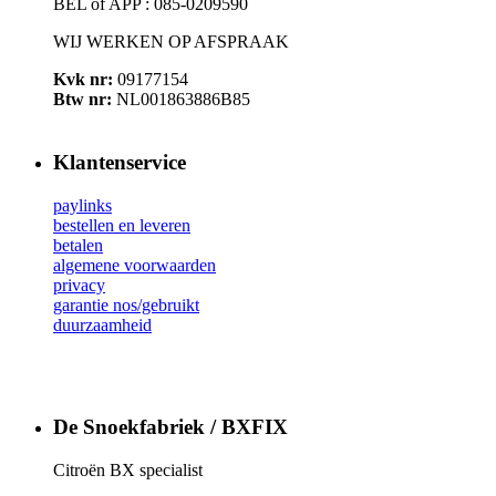
BEL of APP : 085-0209590
WIJ WERKEN OP AFSPRAAK
Kvk nr:
09177154
Btw nr:
NL001863886B85
Klantenservice
paylinks
bestellen en leveren
betalen
algemene voorwaarden
privacy
garantie nos/gebruikt
duurzaamheid
De Snoekfabriek / BXFIX
Citroën BX specialist