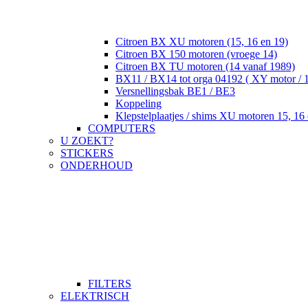
Citroen BX XU motoren (15, 16 en 19)
Citroen BX 150 motoren (vroege 14)
Citroen BX TU motoren (14 vanaf 1989)
BX11 / BX14 tot orga 04192 ( XY motor / 
Versnellingsbak BE1 / BE3
Koppeling
Klepstelplaatjes / shims XU motoren 15, 16 
COMPUTERS
U ZOEKT?
STICKERS
ONDERHOUD
FILTERS
ELEKTRISCH