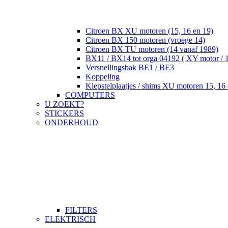
Citroen BX XU motoren (15, 16 en 19)
Citroen BX 150 motoren (vroege 14)
Citroen BX TU motoren (14 vanaf 1989)
BX11 / BX14 tot orga 04192 ( XY motor / 
Versnellingsbak BE1 / BE3
Koppeling
Klepstelplaatjes / shims XU motoren 15, 16 
COMPUTERS
U ZOEKT?
STICKERS
ONDERHOUD
FILTERS
ELEKTRISCH