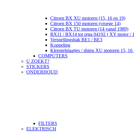
Citroen BX XU motoren (15, 16 en 19)
Citroen BX 150 motoren (vroege 14)
Citroen BX TU motoren (14 vanaf 1989)
BX11 / BX14 tot orga 04192 ( XY motor / 
Versnellingsbak BE1 / BE3
Koppeling
Klepstelplaatjes / shims XU motoren 15, 16 
COMPUTERS
U ZOEKT?
STICKERS
ONDERHOUD
FILTERS
ELEKTRISCH